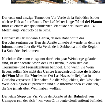
Der erste und einzige Tunnel der Via Verde de la Subbética ist der
nächste Halt auf der Route. Der 140 Meter lange
Túnel del Plantío
führt zu einem der spektakulärsten Viadukte der Route: das 132
Meter lange Viaducto de la Sima.
Der nächste Ort ist dann
Cabra
, dessen Bahnhof in das
Besucherzentrum der Tren del Aceite umgebaut wurde, in dem Sie
Informationen über die Via Verde de la Subbética und die Region
La Subbética bekommen.
Nachdem Sie dann entspannt durch ein paar Weinberge gelaufen
sind, ist der nächste Stopp der Ort Lucena, in dem sich das
Tourismus- und Freizeitzentrum befindet. Und wenn Sie Wein
lieben, sollten Sie nicht das
Centro Enogastronómico de la Ruta
del Vino Montilla-Moriles
im Ort Las Navas de Selpillar in
Cordoba verpassen. Hier haben Sie die Möglichkeit, den köstlichen
Wein der Region zu probieren und alle Informationen zu erhalten,
die Sie jemals über Wein haben wollten.
Der letzte Stopp der Via Verde del Aceite ist der
Bahnhof von
Camporreal
, der sich 4 km vom Ort Puente Genil entfernt befindet.