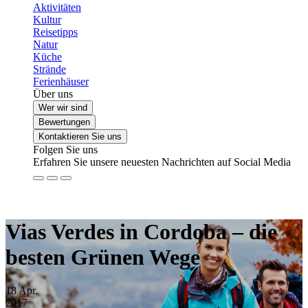
Aktivitäten
Kultur
Reisetipps
Natur
Küche
Strände
Ferienhäuser
Über uns
Wer wir sind
Bewertungen
Kontaktieren Sie uns
Folgen Sie uns
Erfahren Sie unsere neuesten Nachrichten auf Social Media
Vias Verdes in Cordoba – die
besten Grünen Wege
18
Apr.
2017