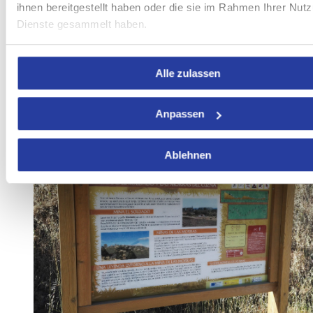
ihnen bereitgestellt haben oder die sie im Rahmen Ihrer Nut
Zu guter Letzt, der 14 km lange
Via Verde de la Minería
ist
Dienste gesammelt haben.
Teil der alten Bahnstrecke, die die Orte Puertollano und
Peñarroya verband. Er beginnt am alten Bahnhof von El
Soldado und endet in der wunderschönen Landschaft der
Sierra Morena.
Alle zulassen
Anpassen
Ablehnen