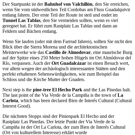
Der Startpunkt ist der
Bahnhof von Valchillón
, den Sie erreichen,
wenn Sie vom südwestlichen Teil Cordobas am Fluss Guadalquivir
entlang fahren. Der erste Teil der Route ist steil und endet im
Tunnel Las Tablas
, den Sie vermeiden sollten, wenn es viel
geregnet hat. Er führt zum Rastplatz Las Tablas und dann an
Feldern und Bächen entlang.
Wenn Sie laufen (oder mit dem Farrrad fahren), sollten Sie nicht den
Blick über die Sierra Morena und die architektonischen
Meisterwerke wie das
Castillo de Almodovar
, eine maurische Burg
auf der Spitze eines 250 Meter hohen Hügels im Ort Almódovar del
Río, verpassen. Auch der
Ort Guadalcázar
ist einen Besuch wert,
vor allem wegen der archäologisch interessanten Stätten und den
perfekt erhaltenen Sehenswürdigkeiten, wie zum Beispiel das
Schloss und die Kirche Mutter der Gnaden.
Next step is the
pine-tree El Hecho Park
and the Las Pinedas halt.
The last point of the Via Verde de la Campiña is the town of
La
Carlota
, which has been declared Bien de Interés Cultural (Cultural
Interest Good).
Die nächsten Stopps sind der Pinienpark El Hecho und der
Rastplatz Las Pinedas. Der letzte Punkt der Via Verde de la
Campiña ist der Ort La Carlota, der zum Bien de Interés Cultural
(Ort von kulturellem Interesse) erklärt wurde