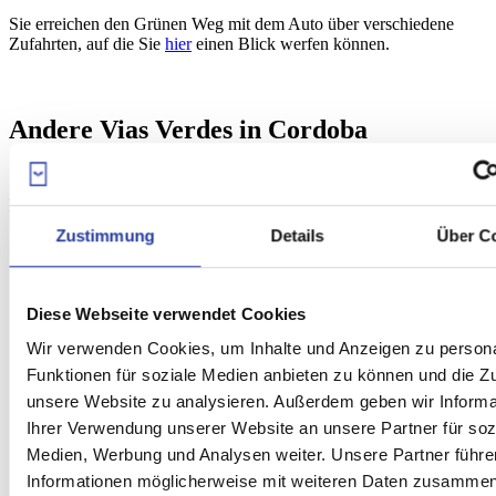
Sie erreichen den Grünen Weg mit dem Auto über verschiedene
Zufahrten, auf die Sie
hier
einen Blick werfen können.
Andere Vias Verdes in Cordoba
In Cordoba befinden sich noch drei andere kürzere Vias Verdes.
Zustimmung
Details
Über C
Der erste ist der
Via Verde de la Maquinilla
, der die Mine
von San Antonio in Belmez mit dem Industriegebiet von
Peñarroya-Pueblonuevo, im westlichen Teil der Provinz
Diese Webseite verwendet Cookies
Cordoba verbindet.
Wir verwenden Cookies, um Inhalte und Anzeigen zu persona
In der selben Gegend finden Sie den
Via Verde Peñarroya-
Funktionen für soziale Medien anbieten zu können und die Zug
Pueblonuevo
, der 3 km lang ist und zwei Orte verbindet. Sie
unsere Website zu analysieren. Außerdem geben wir Informa
kommen an ein paar alten Gebäuden vorbei, wie zum Beispiel
Ihrer Verwendung unserer Website an unsere Partner für soz
das Krankenhaus der Mine, die Französischschule, und dem
großartigen Gebäude, das zur Sociedad Minero Metalúrgica
Medien, Werbung und Analysen weiter. Unsere Partner führe
de Peñarroya gehörte. Diese Route ist sehr einfach und auch
Informationen möglicherweise mit weiteren Daten zusammen,
für Kinder geeignet.