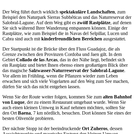
Der Weg führt durch wirklich
spektakuläre Landschaften
, zum
Beispiel den Naturpark Sierras Subbéticas und das Naturreservat der
Salobral-Lagune. Auf dem Weg gibt es
zwölf Rastplätze
, auf denen
Sie sich während Ihrer Wanderung entspannen können. Einige der
Rastplätze, wie zum Beispiel die in Navas del Selpillar, Lucen und
Cabra sind auch mit
kinderfreundlichen Bereichen
ausgestattet.
Der Startpunkt ist die Brücke über den Fluss Guadajoz, die als
Grenze zwischen den Provinzen Cordoba und Jaen gilt. In dem
Gebiet
Collado de las Arcas
, das in der Nähe liegt, befindet sich
ein Rastplatz und bietet Ihnen ebenso einen großartigen Blick über
das magische
Salzwasser-Naturreservat der Salobral-Lagune
.
Vor allem im Frühling, wenn die Pflanzen wieder zum Leben
erwachen und sich viele Vogelarten auf den Weg zum See machen,
dürfen Sie sich das nicht entgehen lassen.
Wenn Sie der Route weiter folgen, kommen Sie zum
alten Bahnhof
von Luque
, der zu einem Restaurant umgebaut wurde. Wenn Sie
auch einen kleinen Umweg in Kauf nehmen möchten, sollten Sie
den Ort
Baena
, 7 km nördlich, besuchen. Dort können Sie eines der
besten Olivenöle probieren.
Der nächste Stopp ist der beeindruckende
Ort Zuheros
, dessen
Aussichtspunkte und maurische Festung den kleinen Umweg