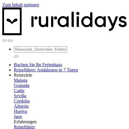
Zum Inhalt springen
Buchen Sie Ihr Ferienhaus
Reiseführer: Andalusien in 7 Tagen
Reiseziele
Malaga
Granada
Cadiz
Sevilla
Cordoba
Almeria
Huelva
Jaen
Erfahrungen
Reiseführer