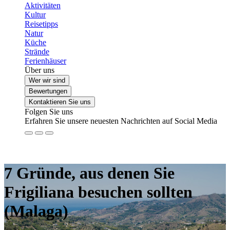
Aktivitäten
Kultur
Reisetipps
Natur
Küche
Strände
Ferienhäuser
Über uns
Wer wir sind
Bewertungen
Kontaktieren Sie uns
Folgen Sie uns
Erfahren Sie unsere neuesten Nachrichten auf Social Media
7 Gründe, aus denen Sie
Frigiliana besuchen sollten
(Malaga)