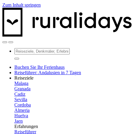
Zum Inhalt springen
Buchen Sie Ihr Ferienhaus
Reiseführer: Andalusien in 7 Tagen
Reiseziele
Malaga
Granada
Cadiz
Sevilla
Cordoba
Almeria
Huelva
Jaen
Erfahrungen
Reiseführer