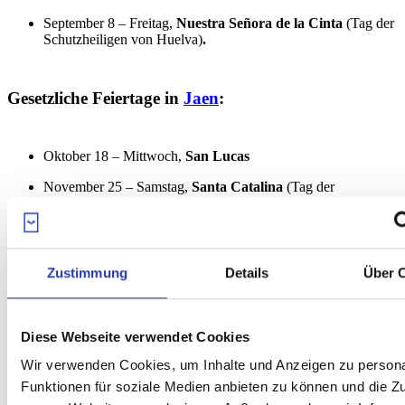
September 8 – Freitag,
Nuestra Señora de la Cinta
(Tag der
Schutzheiligen von Huelva)
.
Gesetzliche Feiertage in
Jaen
:
Oktober 18 – Mittwoch,
San Lucas
November 25 – Samstag,
Santa Catalina
(Tag der
Schutzpatronin Heilige Katharina von Alexandria)
Gesetzliche Feiertage in
Malaga
:
Zustimmung
Details
Über 
August 19 – Samstag,
Incorporación de Málaga a la
Diese Webseite verwendet Cookies
Corona de Castilla
(Rückeroberung von Malaga).
Wir verwenden Cookies, um Inhalte und Anzeigen zu persona
September 8 – Freitag,
Virgen de la Victoria.
An diesem Tag
feiert die Diözese von Malaga die Geburt der Jungfrau Maria
Funktionen für soziale Medien anbieten zu können und die Zug
mit vielen maritimen Ereignissen. Am letzten Sonntag im