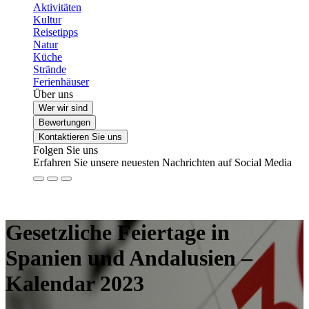
Aktivitäten
Kultur
Reisetipps
Natur
Küche
Strände
Ferienhäuser
Über uns
Wer wir sind
Bewertungen
Kontaktieren Sie uns
Folgen Sie uns
Erfahren Sie unsere neuesten Nachrichten auf Social Media
Gesetzliche Feiertage in
Spanien und Andalusien –
Kalendar 2023