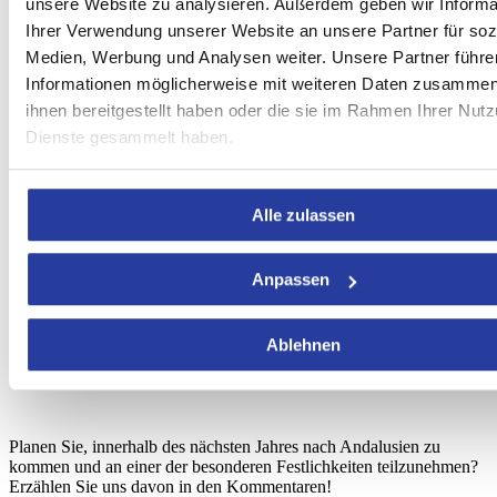
unsere Website zu analysieren. Außerdem geben wir Informa
August wird eine Statue der Jungfrau von der heiligen Stätte
Ihrer Verwendung unserer Website an unsere Partner für soz
bis zur Kathedrale von Malaga getragen. Am 8. September
wird diese Statue dann wieder zurück zur heiligen Stätte
Medien, Werbung und Analysen weiter. Unsere Partner führe
gebracht.
Informationen möglicherweise mit weiteren Daten zusammen,
ihnen bereitgestellt haben oder die sie im Rahmen Ihrer Nut
Dienste gesammelt haben.
Gesetzliche Feiertage in
Sevilla
:
Alle zulassen
April 26 – Mittwoch.
Miércoles de feria 2023
Juni 18 – Donnerstag,
Corpus Christi.
(Fronleichnam)
Anpassen
Ablehnen
Sie haben gerade über die gesetzlichen Feiertage in
Spanien und Andalusien für 2023 gelesen.
Planen Sie, innerhalb des nächsten Jahres nach Andalusien zu
kommen und an einer der besonderen Festlichkeiten teilzunehmen?
Erzählen Sie uns davon in den Kommentaren!