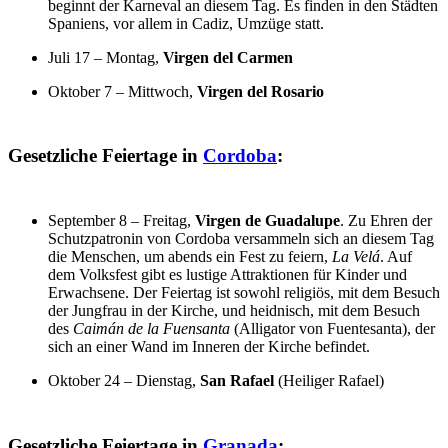
beginnt der Karneval an diesem Tag. Es finden in den Städten
Spaniens, vor allem in Cadiz, Umzüge statt.
Juli 17 – Montag,
Virgen del Carmen
Oktober 7 – Mittwoch,
Virgen del Rosario
Gesetzliche Feiertage in
Cordoba
:
September 8 – Freitag,
Virgen de Guadalupe
.
Zu Ehren der
Schutzpatronin von Cordoba versammeln sich an diesem Tag
die Menschen, um abends ein Fest zu feiern,
La Velá
. Auf
dem Volksfest gibt es lustige Attraktionen für Kinder und
Erwachsene. Der Feiertag ist sowohl religiös, mit dem Besuch
der Jungfrau in der Kirche, und heidnisch, mit dem Besuch
des
Caimán de la Fuensanta
(Alligator von Fuentesanta), der
sich an einer Wand im Inneren der Kirche befindet.
Oktober 24 – Dienstag,
San Rafael
(Heiliger Rafael)
Gesetzliche Feiertage in
Granada
: