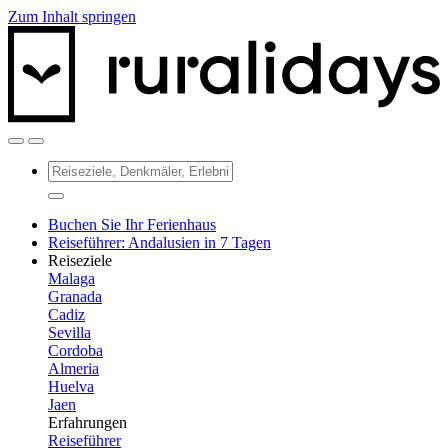
Zum Inhalt springen
Buchen Sie Ihr Ferienhaus
Reiseführer: Andalusien in 7 Tagen
Reiseziele
Malaga
Granada
Cadiz
Sevilla
Cordoba
Almeria
Huelva
Jaen
Erfahrungen
Reiseführer