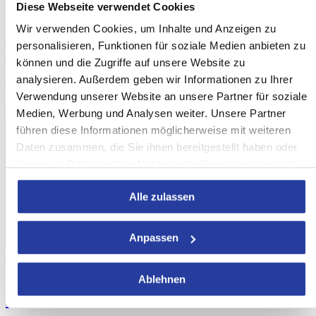
Diese Webseite verwendet Cookies
Sep. 16
Wir verwenden Cookies, um Inhalte und Anzeigen zu
Eintrittskarten für die Alhambra von
personalisieren, Funktionen für soziale Medien anbieten zu
Granada
können und die Zugriffe auf unsere Website zu
analysieren. Außerdem geben wir Informationen zu Ihrer
Granada zu besuchen und Eintrittskarten für die majestätische
Verwendung unserer Website an unsere Partner für soziale
Alhambra zu buchen wird ein Kinderspiel sein, wenn Sie erst unsere
Tipps ...
[mehr sehen]
Medien, Werbung und Analysen weiter. Unsere Partner
führen diese Informationen möglicherweise mit weiteren
Daten zusammen, die Sie ihnen bereitgestellt haben oder
die sie im Rahmen Ihrer Nutzung der Dienste gesammelt
haben.
Alle zulassen
Anpassen
09
Juni 16
Ablehnen
Die 10 besten Strände von Granada