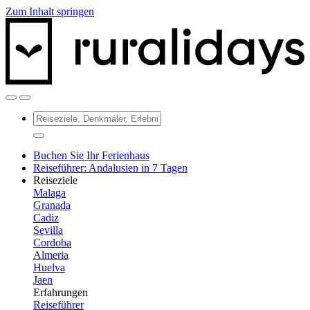
Zum Inhalt springen
Buchen Sie Ihr Ferienhaus
Reiseführer: Andalusien in 7 Tagen
Reiseziele
Malaga
Granada
Cadiz
Sevilla
Cordoba
Almeria
Huelva
Jaen
Erfahrungen
Reiseführer