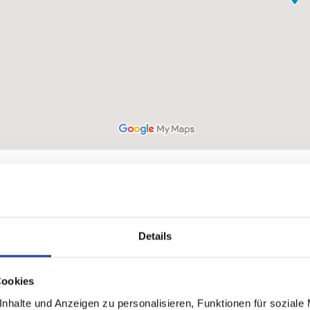
rände Huelvas
, die wir für Sie zusammengestellt haben. Die Costa de l
nd unvergessliche Momente genießen. Entdecken Sie die besten Strände
erden, von Ihrem nächsten Urlaub zu träumen!
Details
Cookies
nhalte und Anzeigen zu personalisieren, Funktionen für soziale