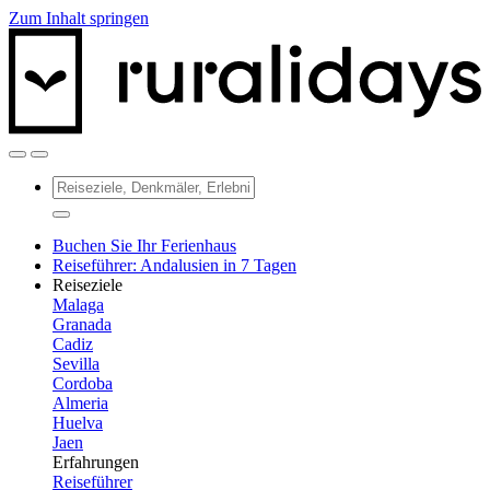
Zum Inhalt springen
Buchen Sie Ihr Ferienhaus
Reiseführer: Andalusien in 7 Tagen
Reiseziele
Malaga
Granada
Cadiz
Sevilla
Cordoba
Almeria
Huelva
Jaen
Erfahrungen
Reiseführer