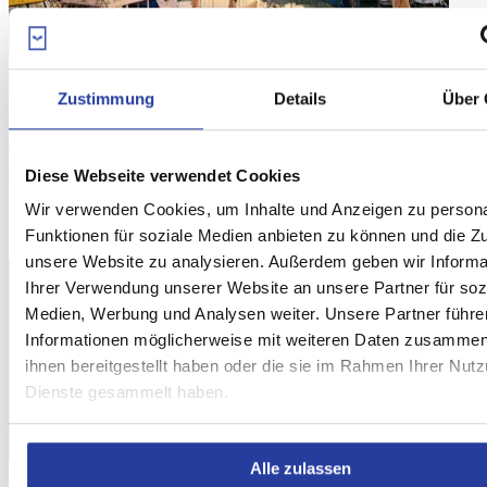
21
Sep. 18
Zustimmung
Details
Über 
Sehenswürdigkeiten in Benalmádena
(Malaga)
Diese Webseite verwendet Cookies
Wir verwenden Cookies, um Inhalte und Anzeigen zu persona
Die Costa del Sol bietet viele Kleinstädte und Orte, die einen
Besuch während Ihres Familienurlaubes wert sind. In diesem Artikel
Funktionen für soziale Medien anbieten zu können und die Zug
...
[mehr sehen]
unsere Website zu analysieren. Außerdem geben wir Informa
Ihrer Verwendung unserer Website an unsere Partner für soz
Medien, Werbung und Analysen weiter. Unsere Partner führe
Informationen möglicherweise mit weiteren Daten zusammen,
ihnen bereitgestellt haben oder die sie im Rahmen Ihrer Nut
Dienste gesammelt haben.
Alle zulassen
16