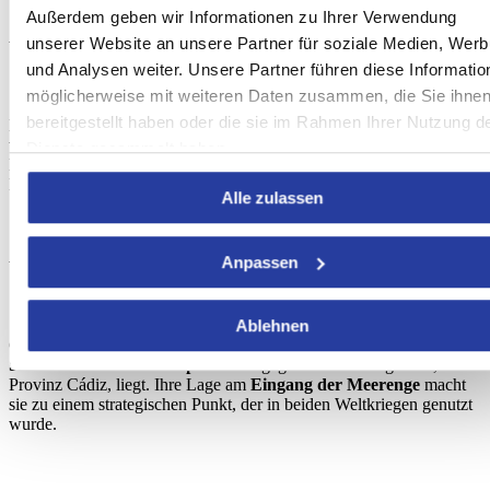
Außerdem geben wir Informationen zu Ihrer Verwendung
unserer Website an unsere Partner für soziale Medien, Wer
Woher kommt der Name Gibraltar
und Analysen weiter. Unsere Partner führen diese Informatio
möglicherweise mit weiteren Daten zusammen, die Sie ihne
bereitgestellt haben oder die sie im Rahmen Ihrer Nutzung d
Der Name Gibraltar kommt vom Arabischen
Jabal Tāriq
, das so
viel wie „der Berg von Tariq“ heisst. Tariq war ein muslimischer
Dienste gesammelt haben.
Eroberer und Anführer während der arabischen Eroberung der
Meerenge von Gibraltar 711.
Alle zulassen
Anpassen
Wo ist Gibraltar
Ablehnen
Gibraltar ist eine
Halbinsel, die südlich von der andalusischen
Stadt Línea de la Concepción
und gegenüber von Algeciras,
Provinz Cádiz, liegt. Ihre Lage am
Eingang der Meerenge
macht
sie zu einem strategischen Punkt, der in beiden Weltkriegen genutzt
wurde.