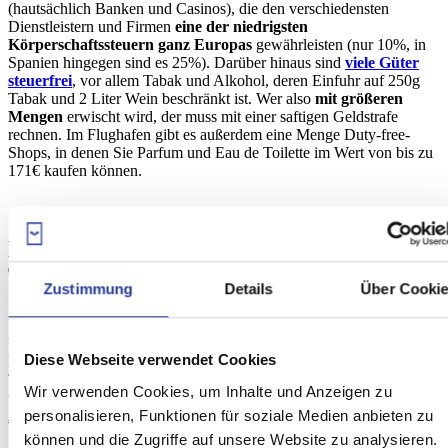
(hautsächlich Banken und Casinos), die den verschiedensten
Dienstleistern und Firmen
eine der niedrigsten
Körperschaftssteuern ganz Europas
gewährleisten (nur 10%, in
Spanien hingegen sind es 25%). Darüber hinaus sind
viele Güter
steuerfrei
, vor allem Tabak und Alkohol, deren Einfuhr auf 250g
Tabak und 2 Liter Wein beschränkt ist. Wer also
mit größeren
Mengen
erwischt wird, der muss mit einer saftigen Geldstrafe
rechnen. Im Flughafen gibt es außerdem eine Menge Duty-free-
Shops, in denen Sie Parfum und Eau de Toilette im Wert von bis zu
171€ kaufen können.
Machen Sie eine Delphinbeobachtungs-
Tour
Zustimmung
Details
Über Cooki
Von der Marina Bay ausgehend haben Sie die Möglichkeit Delphin
Diese Webseite verwendet Cookies
Familien im kristallklaren Wasser vor Gibraltar zu beobachten. Die
Touren
dauern zwischen einer und zweieinhalb Stunden
und
Wir verwenden Cookies, um Inhalte und Anzeigen zu
werden hauptsächlich von
zwei Veranstaltern
angeboten,
Dolphin
personalisieren, Funktionen für soziale Medien anbieten zu
Adventure
and
Dolphin Safari
.
können und die Zugriffe auf unsere Website zu analysieren.