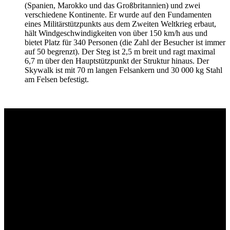
(Spanien, Marokko und das Großbritannien) und zwei
verschiedene Kontinente. Er wurde auf den Fundamenten
eines Militärstützpunkts aus dem Zweiten Weltkrieg erbaut,
hält Windgeschwindigkeiten von über 150 km/h aus und
bietet Platz für 340 Personen (die Zahl der Besucher ist immer
auf 50 begrenzt). Der Steg ist 2,5 m breit und ragt maximal
6,7 m über den Hauptstützpunkt der Struktur hinaus. Der
Skywalk ist mit 70 m langen Felsankern und 30 000 kg Stahl
am Felsen befestigt.