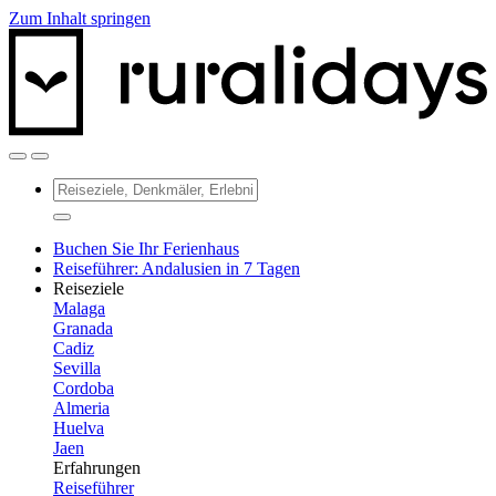
Zum Inhalt springen
Buchen Sie Ihr Ferienhaus
Reiseführer: Andalusien in 7 Tagen
Reiseziele
Malaga
Granada
Cadiz
Sevilla
Cordoba
Almeria
Huelva
Jaen
Erfahrungen
Reiseführer