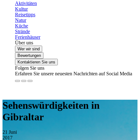
Aktivitäten
Kultur
Reisetipps
Natur
Küche
Strände
Ferienhäuser
Über uns
Wer wir sind
Bewertungen
Kontaktieren Sie uns
Folgen Sie uns
Erfahren Sie unsere neuesten Nachrichten auf Social Media
Sehenswürdigkeiten in
Gibraltar
21
Juni
2017