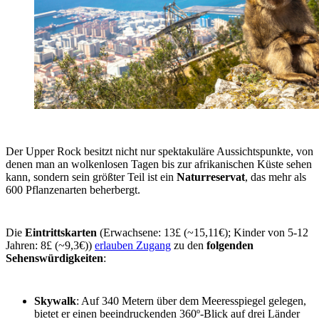
Der Upper Rock besitzt nicht nur spektakuläre Aussichtspunkte, von
denen man an wolkenlosen Tagen bis zur afrikanischen Küste sehen
kann, sondern sein größter Teil ist ein
Naturreservat
, das mehr als
600 Pflanzenarten beherbergt.
Die
Eintrittskarten
(Erwachsene: 13£ (~15,11€); Kinder von 5-12
Jahren: 8£ (~9,3€))
erlauben Zugang
zu den
folgenden
Sehenswürdigkeiten
:
Skywalk
: Auf 340 Metern über dem Meeresspiegel gelegen,
bietet er einen beeindruckenden 360º-Blick auf drei Länder