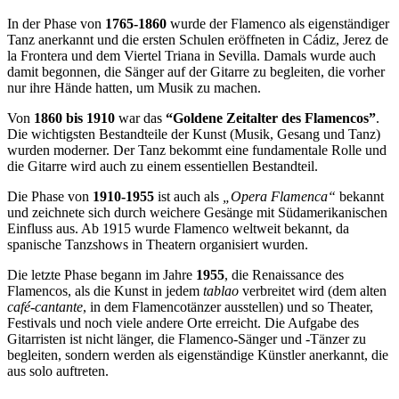
In der Phase von
1765-1860
wurde der Flamenco als eigenständiger
Tanz anerkannt und die ersten Schulen eröffneten in Cádiz, Jerez de
la Frontera und dem Viertel Triana in Sevilla. Damals wurde auch
damit begonnen, die Sänger auf der Gitarre zu begleiten, die vorher
nur ihre Hände hatten, um Musik zu machen.
Von
1860 bis 1910
war das
“Goldene Zeitalter des Flamencos”
.
Die wichtigsten Bestandteile der Kunst (Musik, Gesang und Tanz)
wurden moderner. Der Tanz bekommt eine fundamentale Rolle und
die Gitarre wird auch zu einem essentiellen Bestandteil.
Die Phase von
1910-1955
ist auch als
„Opera Flamenca“
bekannt
und zeichnete sich durch weichere Gesänge mit Südamerikanischen
Einfluss aus. Ab 1915 wurde Flamenco weltweit bekannt, da
spanische Tanzshows in Theatern organisiert wurden.
Die letzte Phase begann im Jahre
1955
, die Renaissance des
Flamencos, als die Kunst in jedem
tablao
verbreitet wird (dem alten
café-cantante
, in dem Flamencotänzer ausstellen) und so Theater,
Festivals und noch viele andere Orte erreicht. Die Aufgabe des
Gitarristen ist nicht länger, die Flamenco-Sänger und -Tänzer zu
begleiten, sondern werden als eigenständige Künstler anerkannt, die
aus solo auftreten.