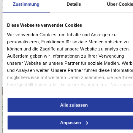
denen Sie die Kunst des Flamencos und großartige Architektur
Zustimmung
Details
Über Cooki
gleichzeitig bewundern können.
Diese Webseite verwendet Cookies
Unterkünfte in Andalusien
Wir verwenden Cookies, um Inhalte und Anzeigen zu
personalisieren, Funktionen für soziale Medien anbieten zu
können und die Zugriffe auf unsere Website zu analysieren.
Am besten können Sie den Flamenco in Andalusien genießen, wenn
Sie wissen, dass Sie ein fantastisches Ferienhaus in der Umgebung
Außerdem geben wir Informationen zu Ihrer Verwendung
der besten Flamenco-Orte haben. Deshalb haben wir für Sie eine
unserer Website an unsere Partner für soziale Medien, Wer
Auswahl der besten
Ferienhäuser und Villas in Andalusien
im
und Analysen weiter. Unsere Partner führen diese Informatio
Angebot, damit Sie das Haus auswählen können, das Ihnen am
besten gefällt.
möglicherweise mit weiteren Daten zusammen, die Sie ihne
bereitgestellt haben oder die sie im Rahmen Ihrer Nutzung d
Dienste gesammelt haben.
Alle zulassen
Anpassen