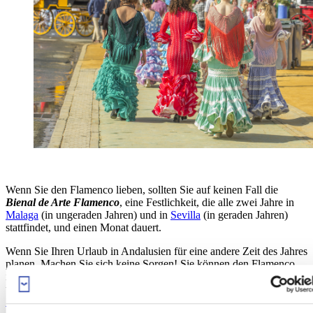
Wenn Sie den Flamenco lieben, sollten Sie auf keinen Fall die
Bienal de Arte Flamenco
, eine Festlichkeit, die alle zwei Jahre in
Malaga
(in ungeraden Jahren) und in
Sevilla
(in geraden Jahren)
stattfindet, und einen Monat dauert.
Wenn Sie Ihren Urlaub in Andalusien für eine andere Zeit des Jahres
planen, Machen Sie sich keine Sorgen! Sie können den Flamenco
immer noch in den vielen
tablaos
und Theater
n, die das ganze Jahr
über Shows anbieten, genießen. Zum Beispiel gibt es im
Viertel
Sacromonte in Granada
Shows in wundervollen Höhlen-Häusern, in