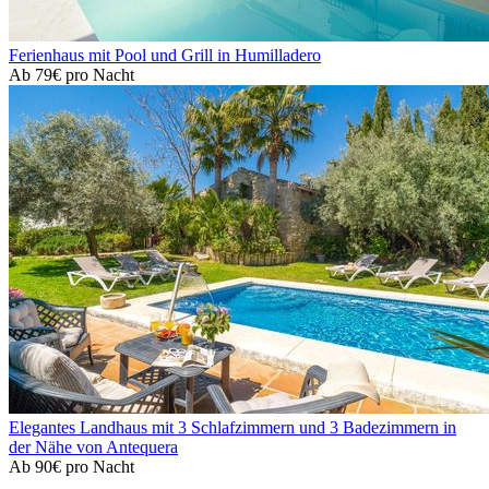
Ferienhaus mit Pool und Grill in Humilladero
Ab
79€
pro Nacht
Elegantes Landhaus mit 3 Schlafzimmern und 3 Badezimmern in
der Nähe von Antequera
Ab
90€
pro Nacht