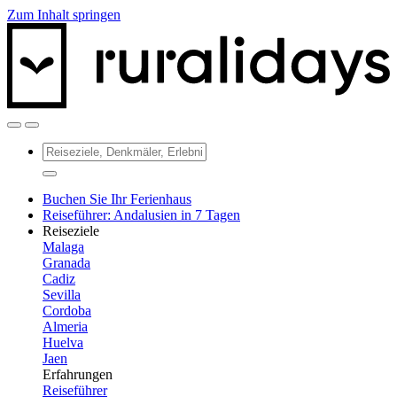
Zum Inhalt springen
Buchen Sie Ihr Ferienhaus
Reiseführer: Andalusien in 7 Tagen
Reiseziele
Malaga
Granada
Cadiz
Sevilla
Cordoba
Almeria
Huelva
Jaen
Erfahrungen
Reiseführer