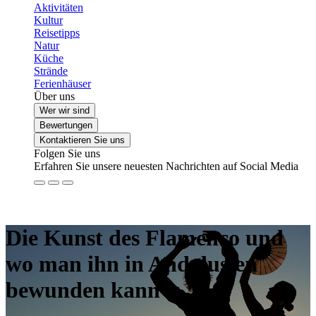
Aktivitäten
Kultur
Reisetipps
Natur
Küche
Strände
Ferienhäuser
Über uns
Wer wir sind
Bewertungen
Kontaktieren Sie uns
Folgen Sie uns
Erfahren Sie unsere neuesten Nachrichten auf Social Media
Die Kunst des Flamenco und
wo man ihn in Andalusien
bewunden kann