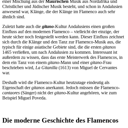
einer Mischung aus der
Maurischen
Musik aus Nordafrika und
Christlicher und Jüdischer Musik besteht, und schon in Andalusien
anwesend war, Klänge, die der Klänge im Flamenco auch sehr
ähnlich sind.
Zuletzt hatte auch die
gitano
-Kultur Andalusiens einen großen
Einfluss auf den modernen Flamenco – vielleicht der einzige, der
heute sicher noch festgestellt werden kann. Dieser Einfluss zeichnet
sich durch die Klänge und den Tanz zur Flamenco-Musik aus, die
typisch für einige asiatische Gebiete sind, die die ersten
gitanos
1465 verließen, um nach Andalusien zu kommen. Interessant ist
außerdem zu wissen, dass das erste Meisterwerk des Flamencos, in
dem ein Tanz von einem
gitano
-Mann und einer
gitano
-Frau
beschrieben wird,
La Gitanilla
(1613) von Miguel de Cervantes
war.
Deshalb wird die Flamenco-Kultur heutzutage eindeutig als
Eigenschaft der
gitanos
anerkannt. Jedoch müssen die Flamenco-
cantaores
(Sänger) nicht der
gitano
-Kultur angehören, wie zum
Beispiel Miguel Poveda.
Die moderne Geschichte des Flamencos