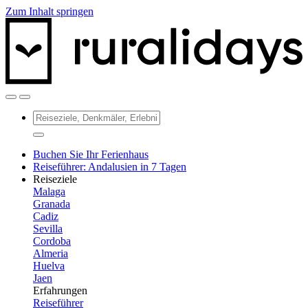
Zum Inhalt springen
Buchen Sie Ihr Ferienhaus
Reiseführer: Andalusien in 7 Tagen
Reiseziele
Malaga
Granada
Cadiz
Sevilla
Cordoba
Almeria
Huelva
Jaen
Erfahrungen
Reiseführer