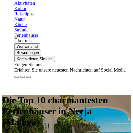
Aktivitäten
Kultur
Reisetipps
Natur
Küche
Strände
Ferienhäuser
Über uns
Wer wir sind
Bewertungen
Kontaktieren Sie uns
Folgen Sie uns
Erfahren Sie unsere neuesten Nachrichten auf Social Media
Die Top 10 charmantesten
Ferienhäuser in Nerja
(Malaga)