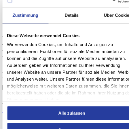
Zustimmung
Details
Über Cooki
In einer abgeschiedenen Umgebung wie dieser können Sie keine
andere Unterkunft als diese erwarten. Dieses Ferienhaus ist ein
Diese Webseite verwendet Cookies
fantastischer Ort, wenn Sie sich danach sehnen,
komplett vom
Wir verwenden Cookies, um Inhalte und Anzeigen zu
Trubel des Alltags abzuschalten
. Im Außenbereich finden sich
viele Optionen für Ihre Freizeit, zum Beispiel
ein
Whirlpool und
personalisieren, Funktionen für soziale Medien anbieten zu
ein Swimmingpool
, eine Tischtennisplatte, ein Pool und ein Grill,
können und die Zugriffe auf unsere Website zu analysieren.
um sich an der Kulinarik zu probieren. Das
rustikale Ambiente
des
Außerdem geben wir Informationen zu Ihrer Verwendung
Innenbereichs bietet Ihnen die perfekte Atmosphäre um sich unter
der Holzdecke zu entspannen, sowohl in den Schlafzimmern, als
unserer Website an unsere Partner für soziale Medien, Wer
auch im Wohnzimmer.
und Analysen weiter. Unsere Partner führen diese Informatio
möglicherweise mit weiteren Daten zusammen, die Sie ihne
BUCHEN SIE JETZT!
bereitgestellt haben oder die sie im Rahmen Ihrer Nutzung d
Dienste gesammelt haben.
9.
Charmante Villa mit einem großzügigen
Außenbereich
Alle zulassen