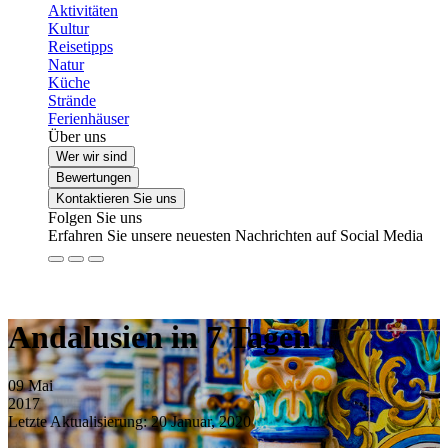
Aktivitäten
Kultur
Reisetipps
Natur
Küche
Strände
Ferienhäuser
Über uns
Wer wir sind
Bewertungen
Kontaktieren Sie uns
Folgen Sie uns
Erfahren Sie unsere neuesten Nachrichten auf Social Media
Andalusien in 7 Tagen
09
Mai
2017
Letzte Aktualisierung: 20 Januar, 2020