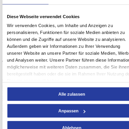
Diese Webseite verwendet Cookies
Wir verwenden Cookies, um Inhalte und Anzeigen zu
Ihr vierter Tag des 7-Tages-Trips durch Andalusien sollte definitiv
personalisieren, Funktionen für soziale Medien anbieten zu
mit einem Besuch des Plaza de la Corredera enden, an dem Sie
können und die Zugriffe auf unsere Website zu analysieren.
Flamenquines und Salmorejo
genießen können.
Außerdem geben wir Informationen zu Ihrer Verwendung
unserer Website an unsere Partner für soziale Medien, Wer
und Analysen weiter. Unsere Partner führen diese Informatio
Tag fünf: Cordoba und Sevilla
möglicherweise mit weiteren Daten zusammen, die Sie ihne
bereitgestellt haben oder die sie im Rahmen Ihrer Nutzung d
Dienste gesammelt haben.
Wir nähern uns dem Ende des Trips, aber es gibt noch viele Dinge
zu sehen. Verbringen Sie den ersten Teil des Tages mit einem
Bummel durch die Straßen von Cordoba, und verpassen Sie dabei
Alle zulassen
nicht die
Alcázar der Katholischen Monarchen
und das jüdische
Viertel. Sie werden von köstlichen Gerüchen und farbenfrohen
Blumen willkommen geheißen, wenn Sie sich für einen Besuch im
Anpassen
Mai entscheiden, während des
Patios-Festivals
.
Ablehnen