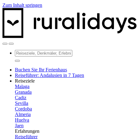
Zum Inhalt springen
Buchen Sie Ihr Ferienhaus
Reiseführer: Andalusien in 7 Tagen
Reiseziele
Malaga
Granada
Cadiz
Sevilla
Cordoba
Almeria
Huelva
Jaen
Erfahrungen
Reiseführer